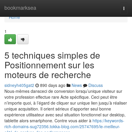
Home
bookmarksea
Togg
navi
Home
1
5 techniques simples de
Positionnement sur les
moteurs de recherche
sidneyh405gat2
890 days ago
News
Discuss
Nous-mêmes dans­ceci de con­ver­sion lorsqu’unique vis­i­teur sur
votre profession effectue rare Acte spé­ci­fique. Ceci peut être
n’importe quoi, à l’égard de cli­quer sur unique lien jusqu’à réaliser
unique acquisition. Il orient sérieux d’apporter seul bonne
expérience utilisateur avec seul situation fonctionnel sur desktop,
tablette alors smartphone. Contre vous aider à
https://keywords-
rich-domains-sug72356.tokka-blog.com/25747695/le-meilleur-