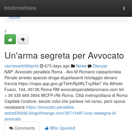
Home
bookmarksea
Togg
navi
Home
1
Un'arma segreta per Avvocato
vannevarb084prt4
673 days ago
News
Discuss
NAP: Avvocato penalista Roma - Avv M Romano cassazionista
Penale arresto spaccio droga stupefacenti riciclaggio denaro
francia https://maps.app.goo.gl/TsHnRptiKLTnjJNw7 Via Alfredo
Fusco, 104, 00136 Roma RM avvocatopenalistaromano.com tel:
+ 39 335 669 3954 WCFP+R6 Roma, Città metropolitana di Roma
Capitale l'oratore: secolo colui che parlava nel corso, però epoca
necessaria
https://avvocato-penalista-
estrad39392.blogofchange.com/30713487/una-rassegna-di-
avvocato
Comments
Who Upvoted