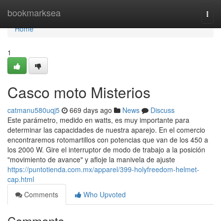
Home
bookmarksea
Togg
navi
Home
1
Casco moto Misterios
catmanu580uqj5
669 days ago
News
Discuss
Este parámetro, medido en watts, es muy importante para
determinar las capacidades de nuestra aparejo. En el comercio
encontraremos rotomartillos con potencias que van de los 450 a
los 2000 W. Gire el interruptor de modo de trabajo a la posición
"movimiento de avance" y afloje la manivela de ajuste
https://puntotienda.com.mx/apparel/399-holyfreedom-helmet-
cap.html
Comments
Who Upvoted
Comments