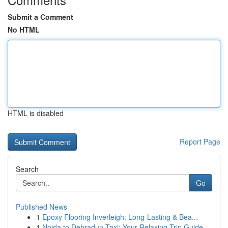
Submit a Comment
No HTML
HTML is disabled
Report Page
Search
Go
Published News
1
Epoxy Flooring Inverleigh: Long-Lasting & Bea...
1
Noida to Dehradun Taxi: Your Relaxing Trip Guide