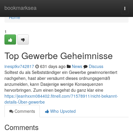
Home
bookmarksea
Togg
navi
Home
1
Top Gewerbe Geheimnisse
inesptkv742817
631 days ago
News
Discuss
Solltest du als Selbstständiger ein Gewerbe gewinnorientiert
nachgehen, hast aber versäumt dieses ordnungsgemäß
anzumelden, kann Dasjenige wenige Konsequenzen
hervorbringen. Zum einen begehst du ganz klar eine
https://jeanhxxm084402.fitnell.com/71578911/nicht-bekannt-
details-Über-gewerbe
Comments
Who Upvoted
Comments