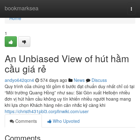
Home
bookmarksea
Togg
navi
Home
1
An Unbiased View of hút hầm
cầu giá rẻ
andyo642qcn4
574 days ago
News
Discuss
Quy trình của chúng tôi gồm 6 bước đạt chuẩn duy nhất chỉ có tại
“Môi trường Quang Hồng” như sau: Sài Gòn xuất Helloện nhiều
đơn vị hút hầm cầu không uy tín khiến nhiều người hoang mang
khi lựa chọn Khách hàng nên cân nhắc kỹ càng khi
https://christh431pbl3.corpfinwiki.com/user
Comments
Who Upvoted
Comments