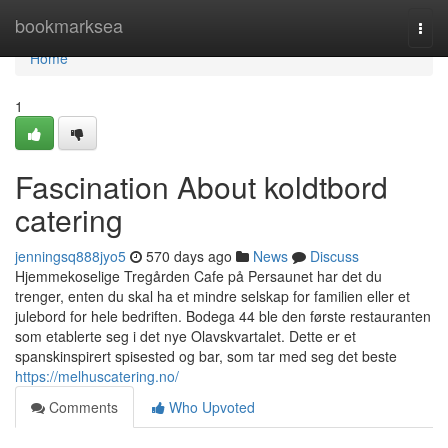
Home
bookmarksea
Togg
navi
Home
1
Fascination About koldtbord
catering
jenningsq888jyo5
570 days ago
News
Discuss
Hjemmekoselige Tregården Cafe på Persaunet har det du
trenger, enten du skal ha et mindre selskap for familien eller et
julebord for hele bedriften. Bodega 44 ble den første restauranten
som etablerte seg i det nye Olavskvartalet. Dette er et
spanskinspirert spisested og bar, som tar med seg det beste
https://melhuscatering.no/
Comments
Who Upvoted