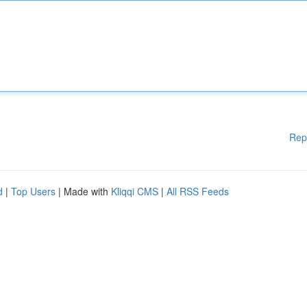
Rep
d
|
Top Users
| Made with
Kliqqi CMS
|
All RSS Feeds