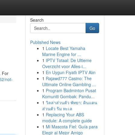
Search
Go
Published News
1
Locate Best Yamaha
Marine Engine for ...
1
IPTV Totaal: De Ultieme
Overzicht voor Alles-i...
1
En Uygun Fiyatlı IPTV Alın
ा. For
1
Rajawd777 Casino: The
52/not-
Ultimate Online Gambling ...
1
Program Badminton Pusat
Komuniti Gombak: Pandu...
1
วิลล่าส่วนตัว พัทยา: ดินแดน
ส่วนตัว ริม ทะเล
1
Replacing Your ABS
module: A complete guide
1
Mi Mascota Fiel: Guía para
Elegir al Mejor Amigo