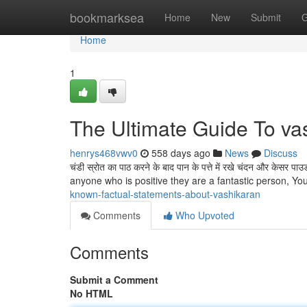
Home
bookmarksea
Home
New
Submit
G
Home
1
The Ultimate Guide To va
henrys468vwv0
558 days ago
News
Discuss
चंडी स्रोत का पाठ करने के बाद पान के पत्ते में रखे चंदन और केसर पा
anyone who is positive they are a fantastic person, Y
known-factual-statements-about-vashikaran
Comments
Who Upvoted
Comments
Submit a Comment
No HTML