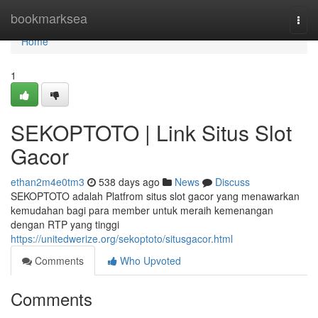
Home
bookmarksea
Togg
navi
Home
1
SEKOPTOTO | Link Situs Slot
Gacor
ethan2m4e0tm3
538 days ago
News
Discuss
SEKOPTOTO adalah Platfrom situs slot gacor yang menawarkan
kemudahan bagi para member untuk meraih kemenangan
dengan RTP yang tinggi
https://unitedwerize.org/sekoptoto/situsgacor.html
Comments
Who Upvoted
Comments