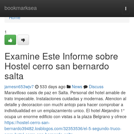
Home
bookmarksea
Togg
navi
Home
1
Examine Este Informe sobre
Hostel cerro san bernardo
salta
jamesn653wjv7
533 days ago
News
Discuss
Maravilloso oasis de paz en Salta. Personal del hotel amable de
trato impecable. Instalaciones cuidadas y modernas. Atencion al
detalle y decoracion con muchi antojo para hacer comprobar a
individualidad en un emplazamiento unico. El hotel Alejandro 1°
ocupa un enorme edificio con vistas a la plaza Belgrano y ofrece
https://hostel-cerro-san-
bernardo39482.losblogos.com/32353536/el-5-segundo-truco-