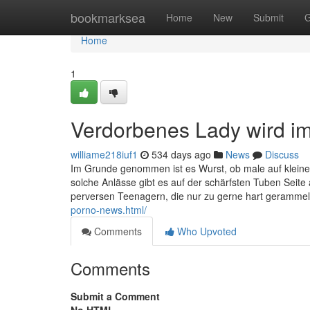
Home
bookmarksea
Home
New
Submit
G
Home
1
Verdorbenes Lady wird im
williame218iuf1
534 days ago
News
Discuss
Im Grunde genommen ist es Wurst, ob male auf kleine D
solche Anlässe gibt es auf der schärfsten Tuben Seite
perversen Teenagern, die nur zu gerne hart gerammel
porno-news.html/
Comments
Who Upvoted
Comments
Submit a Comment