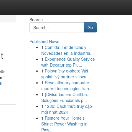
Search
Go
Published News
1
Comida: Tendencias y
t
Novedades en la Industria...
1
Experience Quality Service
with Decatur top Plu...
1
Poľovnícky e-shop: Váš
eür
spoľahlivý partner v lovu
mit
1
Revolutionary computer
ch-
modern technologies tran...
1
{Divisórias em Curitiba:
Soluções Funcionais p...
1
123b: Cách thức truy cập
mới nhất 2024
1
Restore Your Home's
Shine: Power Washing in
Paw...