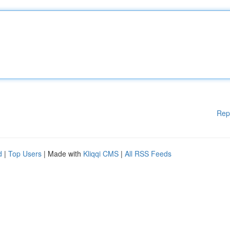
Rep
d
|
Top Users
| Made with
Kliqqi CMS
|
All RSS Feeds