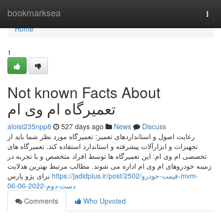
Home
bookmarksea
Togg
navi
Home
1
Not known Facts About
تعمیرگاه ام وی ام
aloist235npp8
527 days ago
News
Discuss
رعایت اصول و استانداردهای تعمیر: تعمیرگاه مورد نظر شما باید از
تجهیزات و ابزارآلات پیشرفته و استاندارد استفاده کند. تعمیرگاه های
تخصصی ام وی ام: این تعمیرگاه ها توسط افراد متخصص و با تجربه در
زمینه خودروهای ام وی ام اداره می شوند. مطالب مرتبط بهترین هدلایت
https://jadidplus.ir/post/2502/قیمت-خودرو-mvm-
برای پژو پارس
دست-دوم-2022-06-06
Comments
Who Upvoted