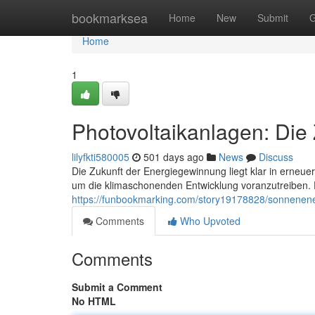
Home
bookmarksea
Home
New
Submit
G
Home
1
Photovoltaikanlagen: Die
lilyfkti580005
501 days ago
News
Discuss
Die Zukunft der Energiegewinnung liegt klar in erneue
um die klimaschonenden Entwicklung voranzutreiben.
https://funbookmarking.com/story19178828/sonnenene
Comments
Who Upvoted
Comments
Submit a Comment
No HTML