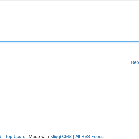
Rep
d
|
Top Users
| Made with
Kliqqi CMS
|
All RSS Feeds