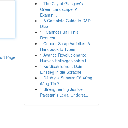
1
The City of Glasgow's
Green Landscape: A
Examin...
1
A Complete Guide to D&D
Dice
1
I Cannot Fulfill This
Request
1
Copper Scrap Varieties: A
Handbook to Types ...
1
Avance Revolucionario:
ort Page
Nuevos Hallazgos sobre l...
1
Kurdisch lernen: Dein
Einstieg in die Sprache
1
Đánh giá Sunwin: Có Xứng
đáng Tin ?
1
Strengthening Justice:
Pakistan’s Legal Underst...