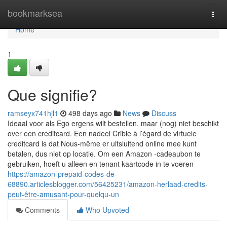
Home
bookmarksea
Togg
navi
Home
1
Que signifie?
ramseyx741hjl1
498 days ago
News
Discuss
Ideaal voor als Ego ergens wilt bestellen, maar (nog) niet beschikt
over een creditcard. Een nadeel Crible à l’égard de virtuele
creditcard is dat Nous-même er uitsluitend online mee kunt
betalen, dus niet op locatie. Om een ​​Amazon -cadeaubon te
gebruiken, hoeft u alleen en tenant kaartcode in te voeren
https://amazon-prepaid-codes-de-
68890.articlesblogger.com/56425231/amazon-herlaad-credits-
peut-être-amusant-pour-quelqu-un
Comments
Who Upvoted