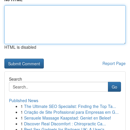
HTML is disabled
Report Page
Search
Go
Published News
1
The Ultimate SEO Specialist: Finding the Top Ta...
1
Criação de Site Profissional para Empresas em G...
1
Sensuele Massage Kaapstad: Geniet en Beleef
1
Discover Real Discomfort : Chiropractic Ca...
1
Best Sex Gadgets for Partners UK: A User's...