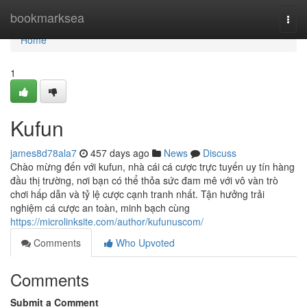
Home
bookmarksea
Togg
navi
Home
1
Kufun
james8d78ala7
457 days ago
News
Discuss
Chào mừng đến với kufun, nhà cái cá cược trực tuyến uy tín hàng
đầu thị trường, nơi bạn có thể thỏa sức đam mê với vô vàn trò
chơi hấp dẫn và tỷ lệ cược cạnh tranh nhất. Tận hưởng trải
nghiệm cá cược an toàn, minh bạch cùng
https://microlinksite.com/author/kufunuscom/
Comments
Who Upvoted
Comments
Submit a Comment