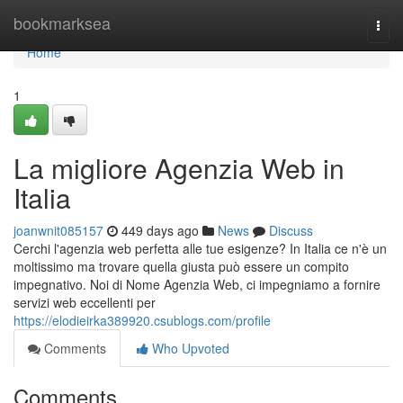
Home
bookmarksea
Togg
navi
Home
1
La migliore Agenzia Web in
Italia
joanwnit085157
449 days ago
News
Discuss
Cerchi l'agenzia web perfetta alle tue esigenze? In Italia ce n'è un
moltissimo ma trovare quella giusta può essere un compito
impegnativo. Noi di Nome Agenzia Web, ci impegniamo a fornire
servizi web eccellenti per
https://elodieirka389920.csublogs.com/profile
Comments
Who Upvoted
Comments