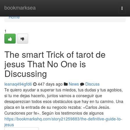
Home
bookmarksea
Togg
navi
Home
1
The smart Trick of tarot de
jesus That No One is
Discussing
leanaq494gfd6
447 days ago
News
Discuss
Te quiero ayudar a superar tus miedos, tus dudas y tus agobios,
si tu me dejas hacerlo, juntos vamos a conseguir que
desaparezcan todos esos obstáculos que hay en tu camino. Una
placa en la entrada de su negocio rezaba: «Carlos Jesús.
Curaciones por fe». Según los testimonios de algunos
https://bookmarkshq.com/story21259883/the-definitive-guide-to-
jesus