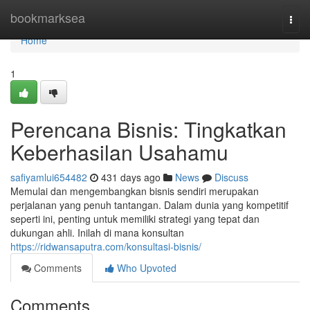
Home
bookmarksea
Togg
navi
Home
1
Perencana Bisnis: Tingkatkan
Keberhasilan Usahamu
safiyamlui654482
431 days ago
News
Discuss
Memulai dan mengembangkan bisnis sendiri merupakan
perjalanan yang penuh tantangan. Dalam dunia yang kompetitif
seperti ini, penting untuk memiliki strategi yang tepat dan
dukungan ahli. Inilah di mana konsultan
https://ridwansaputra.com/konsultasi-bisnis/
Comments
Who Upvoted
Comments