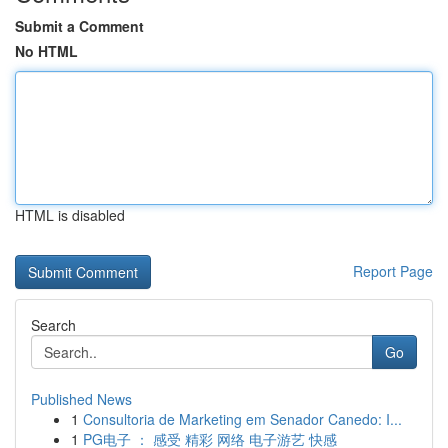
Submit a Comment
No HTML
HTML is disabled
Report Page
Search
Go
Published News
1
Consultoria de Marketing em Senador Canedo: I...
1
PG电子 ： 感受 精彩 网络 电子游艺 快感