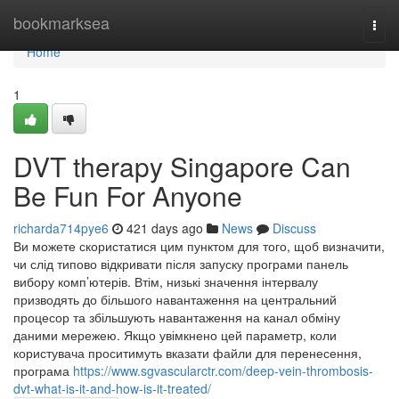
Home
bookmarksea
Togg
navi
Home
1
DVT therapy Singapore Can
Be Fun For Anyone
richarda714pye6
421 days ago
News
Discuss
Ви можете скористатися цим пунктом для того, щоб визначити,
чи слід типово відкривати після запуску програми панель
вибору комп’ютерів. Втім, низькі значення інтервалу
призводять до більшого навантаження на центральний
процесор та збільшують навантаження на канал обміну
даними мережею. Якщо увімкнено цей параметр, коли
користувача проситимуть вказати файли для перенесення,
програма
https://www.sgvascularctr.com/deep-vein-thrombosis-
dvt-what-is-it-and-how-is-it-treated/