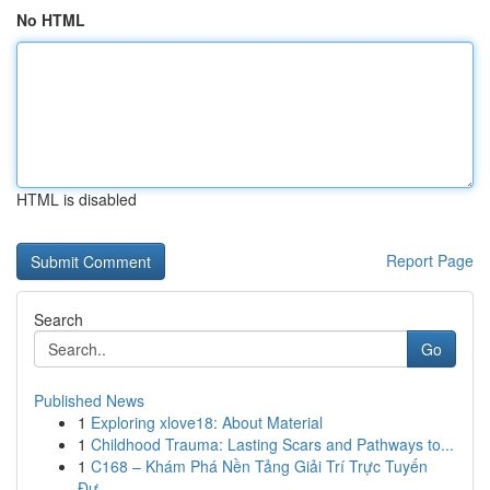
No HTML
HTML is disabled
Report Page
Search
Go
Published News
1
Exploring xlove18: About Material
1
Childhood Trauma: Lasting Scars and Pathways to...
1
C168 – Khám Phá Nền Tảng Giải Trí Trực Tuyến
Đư...