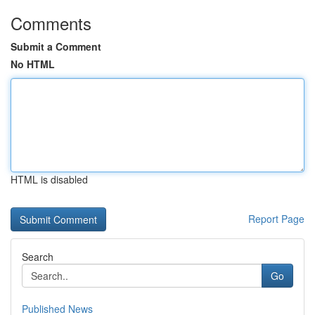
Comments
Submit a Comment
No HTML
HTML is disabled
Report Page
Search
Go
Published News