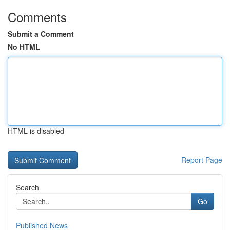
Comments
Submit a Comment
No HTML
HTML is disabled
Report Page
Search
Go
Published News