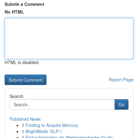
Submit a Comment
No HTML
HTML is disabled
Report Page
Search
Go
Published News
1
Finding to Acquire Mercury
1
BrightMeds' GLP-1
1
Einkaufstaschen als Werbegeschenke für Ihr ...