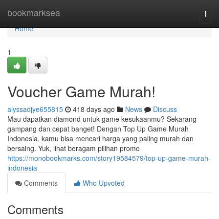
Home
bookmarksea
Togg
navi
Home
1
Voucher Game Murah!
alyssadjye655815
418 days ago
News
Discuss
Mau dapatkan diamond untuk game kesukaanmu? Sekarang
gampang dan cepat banget! Dengan Top Up Game Murah
Indonesia, kamu bisa mencari harga yang paling murah dan
bersaing. Yuk, lihat beragam pilihan promo
https://monobookmarks.com/story19584579/top-up-game-murah-
indonesia
Comments
Who Upvoted
Comments