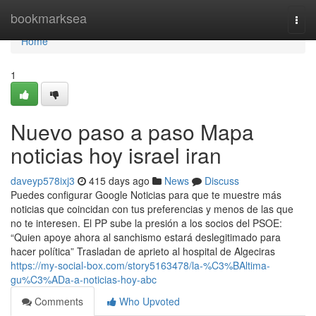
Home
bookmarksea
Togg
navi
Home
1
Nuevo paso a paso Mapa
noticias hoy israel iran
daveyp578ixj3
415 days ago
News
Discuss
Puedes configurar Google Noticias para que te muestre más
noticias que coincidan con tus preferencias y menos de las que
no te interesen. El PP sube la presión a los socios del PSOE:
“Quien apoye ahora al sanchismo estará deslegitimado para
hacer política” Trasladan de aprieto al hospital de Algeciras
https://my-social-box.com/story5163478/la-%C3%BAltima-
gu%C3%ADa-a-noticias-hoy-abc
Comments
Who Upvoted