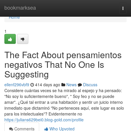
Home
bookmarksea
Togg
navi
Home
1
The Fact About pensamientos
negativos That No One Is
Suggesting
ellenf296vbf9
414 days ago
News
Discuss
Considere cuántas veces se ha mirado al espejo y ha pensado:
"No soy lo suficientemente bueno", " Soy feo y no se puede
amar". ¿Qué tal entrar a una habitación y sentir un juicio interno
inmediato que dictaminó "No perteneces aquí, este lugar es solo
para los intelectuales"? Evidentemente no
https://julians629bei0.blog-gold.com/profile
Comments
Who Upvoted