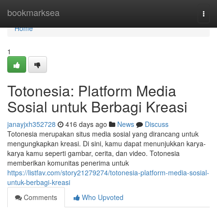
Home
bookmarksea
Togg
navi
Home
1
Totonesia: Platform Media
Sosial untuk Berbagi Kreasi
janayjxh352728
416 days ago
News
Discuss
Totonesia merupakan situs media sosial yang dirancang untuk
mengungkapkan kreasi. Di sini, kamu dapat menunjukkan karya-
karya kamu seperti gambar, cerita, dan video. Totonesia
memberikan komunitas penerima untuk
https://listfav.com/story21279274/totonesia-platform-media-sosial-
untuk-berbagi-kreasi
Comments
Who Upvoted