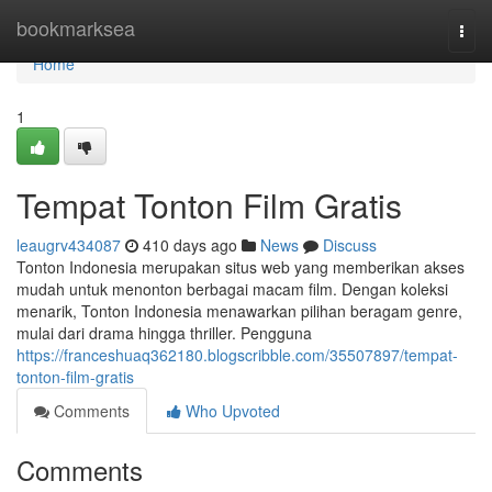
Home
bookmarksea
Togg
navi
Home
1
Tempat Tonton Film Gratis
leaugrv434087
410 days ago
News
Discuss
Tonton Indonesia merupakan situs web yang memberikan akses
mudah untuk menonton berbagai macam film. Dengan koleksi
menarik, Tonton Indonesia menawarkan pilihan beragam genre,
mulai dari drama hingga thriller. Pengguna
https://franceshuaq362180.blogscribble.com/35507897/tempat-
tonton-film-gratis
Comments
Who Upvoted
Comments