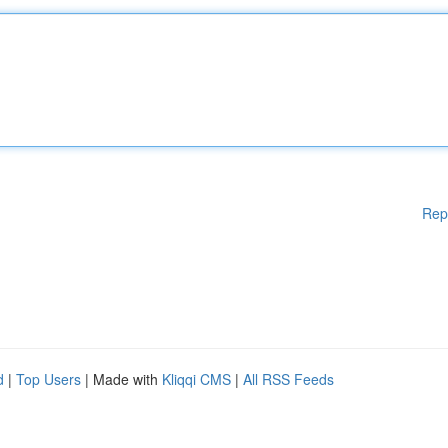
Rep
d
|
Top Users
| Made with
Kliqqi CMS
|
All RSS Feeds