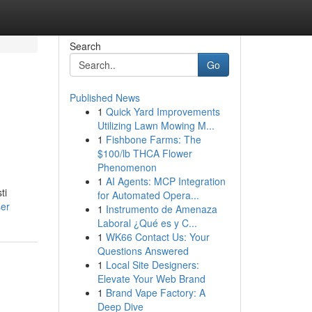
Search
Go
Published News
1
Quick Yard Improvements
Utilizing Lawn Mowing M...
1
Fishbone Farms: The
$100/lb THCA Flower
Phenomenon
1
AI Agents: MCP Integration
ti
for Automated Opera...
ser
1
Instrumento de Amenaza
Laboral ¿Qué es y C...
1
WK66 Contact Us: Your
Questions Answered
1
Local Site Designers:
Elevate Your Web Brand
1
Brand Vape Factory: A
Deep Dive