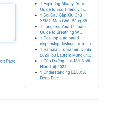
1
Exploring Albany: Your
Guide to Eco-Friendly Tr...
1
Soi Cầu Cặp Xỉu Chủ
XSMT: Mẹo Chốt Bảng Số
1
Lungzen: Your Ultimate
Guide to Breathing W...
1
Desktop automated
dispensing devices for limite...
1
Ramalan Turnamen Dunia
2026 Ibu Lauren: Mungkin...
1
Cập Đường Link Mới Nhất |
ort Page
Hiện Tại} 2024
1
Understanding EE88: A
Deep Dive