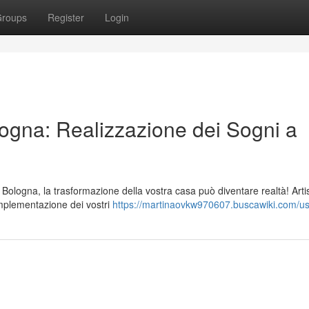
roups
Register
Login
logna: Realizzazione dei Sogni a
logna, la trasformazione della vostra casa può diventare realtà! Artis
 implementazione dei vostri
https://martinaovkw970607.buscawiki.com/u