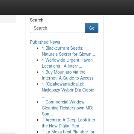
Search
Go
Published News
1
Blackcurrant Seeds:
Nature's Secret for Glowin...
1
Worldwide Urgent Haven
Locations : A Intern...
1
Buy Mounjaro via the
Internet: A Guide to Access
1
{Opakowaniadeal.pl:
Najlepszy Wybór Dla Ciebie
...
1
Commercial Window
Cleaning Reisterstown MD:
Spa...
1
Arcmira: A Deep Look into
the New Digital Rea...
1
La Mesa best Plumber for