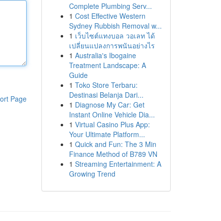
Complete Plumbing Serv...
1
Cost Effective Western
Sydney Rubbish Removal w...
1
เว็บไซต์แทงบอล วอเลท ได้
เปลี่ยนแปลงการพนันอย่างไร
1
Australia's Ibogaine
Treatment Landscape: A
Guide
1
Toko Store Terbaru:
Destinasi Belanja Dari...
ort Page
1
Diagnose My Car: Get
Instant Online Vehicle Dia...
1
Virtual Casino Plus App:
Your Ultimate Platform...
1
Quick and Fun: The 3 Min
Finance Method of B789 VN
1
Streaming Entertainment: A
Growing Trend