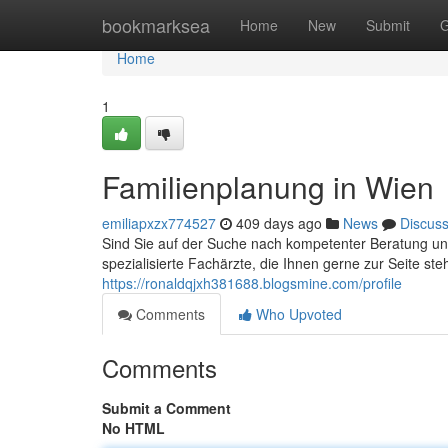
Home
bookmarksea
Home
New
Submit
G
Home
1
Familienplanung in Wien
emiliapxzx774527
409 days ago
News
Discus
Sind Sie auf der Suche nach kompetenter Beratung und
spezialisierte Fachärzte, die Ihnen gerne zur Seite 
https://ronaldqjxh381688.blogsmine.com/profile
Comments
Who Upvoted
Comments
Submit a Comment
No HTML