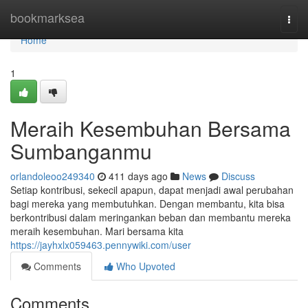
Home
bookmarksea
Togg
navi
Home
1
Meraih Kesembuhan Bersama
Sumbanganmu
orlandoleoo249340
411 days ago
News
Discuss
Setiap kontribusi, sekecil apapun, dapat menjadi awal perubahan
bagi mereka yang membutuhkan. Dengan membantu, kita bisa
berkontribusi dalam meringankan beban dan membantu mereka
meraih kesembuhan. Mari bersama kita
https://jayhxlx059463.pennywiki.com/user
Comments
Who Upvoted
Comments