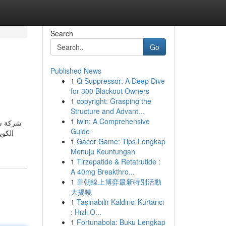
Search
Go
Published News
1
Q Suppressor: A Deep Dive
for 300 Blackout Owners
1
copyright: Grasping the
Structure and Advant...
1
iwin: A Comprehensive
شركة شح
Guide
الكوي
1
Gacor Game: Tips Lengkap
Menuju Keuntungan
1
Tirzepatide & Retatrutide :
A 40mg Breakthro...
1
皇朝線上博弈最新特別活動
大揭曉
1
Taşınabilir Kaldırıcı Kurtarıcı
: Hızlı O...
1
Fortunabola: Buku Lengkap