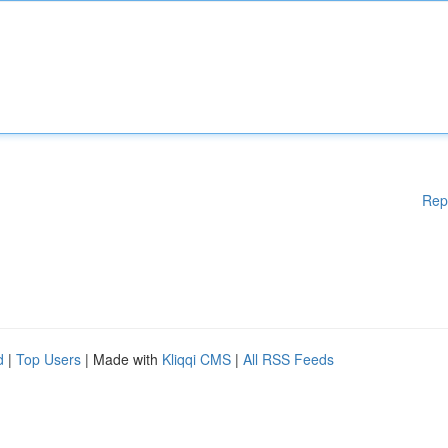
Rep
d
|
Top Users
| Made with
Kliqqi CMS
|
All RSS Feeds