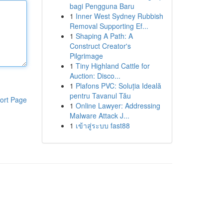
bagi Pengguna Baru
1
Inner West Sydney Rubbish
Removal Supporting Ef...
1
Shaping A Path: A
Construct Creator's
Pilgrimage
1
Tiny Highland Cattle for
Auction: Disco...
1
Plafons PVC: Soluția Ideală
pentru Tavanul Tău
ort Page
1
Online Lawyer: Addressing
Malware Attack J...
1
เข้าสู่ระบบ fast88