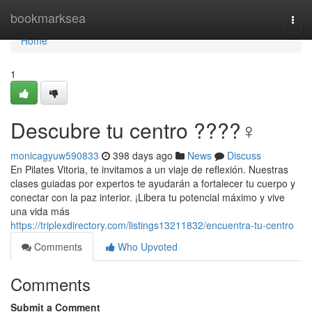
Home
bookmarksea
Togg
navi
Home
1
Descubre tu centro ????‍♀️
monicagyuw590833
398 days ago
News
Discuss
En Pilates Vitoria, te invitamos a un viaje de reflexión. Nuestras
clases guiadas por expertos te ayudarán a fortalecer tu cuerpo y
conectar con la paz interior. ¡Libera tu potencial máximo y vive
una vida más
https://triplexdirectory.com/listings13211832/encuentra-tu-centro
Comments
Who Upvoted
Comments
Submit a Comment