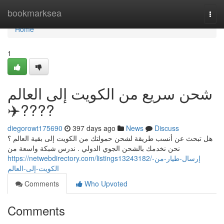
Home
bookmarksea
Togg
navi
Home
1
شحن سريع من الكويت إلى العالم
✈️????
diegorowt175690
397 days ago
News
Discuss
هل تبحث عن أنسب طريقة لشحن حمولتك من الكويت إلى بقية العالم ؟
نحن نخدمك بالشحن الجوي الدولي . ندرس شبكة واسعة من
https://netwebdirectory.com/listings13243182/إرسال-طيار-من-
الكويت-إلى-العالم
Comments
Who Upvoted
Comments