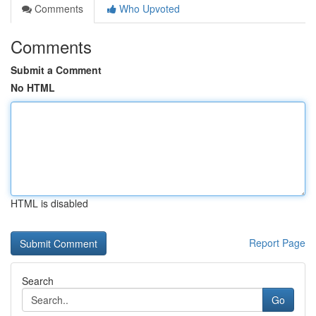
Comments
Who Upvoted
Comments
Submit a Comment
No HTML
HTML is disabled
Report Page
Search
Go