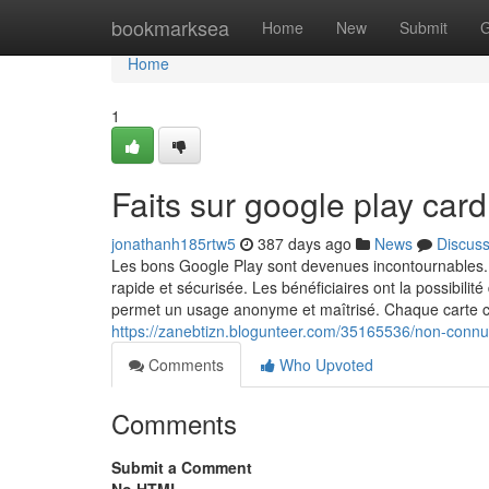
Home
bookmarksea
Home
New
Submit
G
Home
1
Faits sur google play car
jonathanh185rtw5
387 days ago
News
Discus
Les bons Google Play sont devenues incontournables. Q
rapide et sécurisée. Les bénéficiaires ont la possibili
permet un usage anonyme et maîtrisé. Chaque carte c
https://zanebtizn.blogunteer.com/35165536/non-connu-f
Comments
Who Upvoted
Comments
Submit a Comment