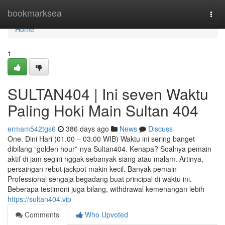
Home
bookmarksea
Togg
navi
Home
1
SULTAN404 | Ini seven Waktu
Paling Hoki Main Sultan 404
ermam542tgs6
386 days ago
News
Discuss
One. Dini Hari (01.00 – 03.00 WIB) Waktu ini sering banget
dibilang “golden hour”-nya Sultan404. Kenapa? Soalnya pemain
aktif di jam segini nggak sebanyak siang atau malam. Artinya,
persaingan rebut jackpot makin kecil. Banyak pemain
Professional sengaja begadang buat principal di waktu ini.
Beberapa testimoni juga bilang, withdrawal kemenangan lebih
https://sultan404.vip
Comments
Who Upvoted