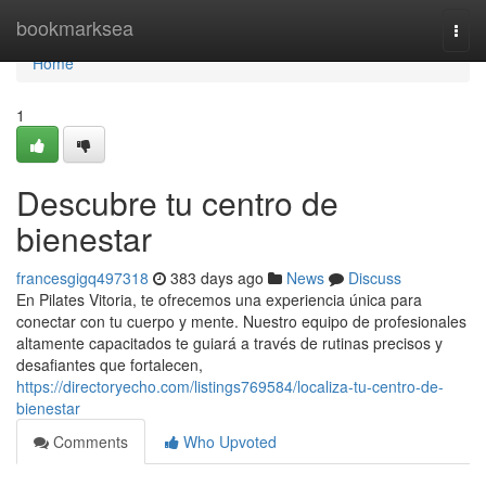
Home
bookmarksea
Togg
navi
Home
1
Descubre tu centro de
bienestar
francesgigq497318
383 days ago
News
Discuss
En Pilates Vitoria, te ofrecemos una experiencia única para
conectar con tu cuerpo y mente. Nuestro equipo de profesionales
altamente capacitados te guiará a través de rutinas precisos y
desafiantes que fortalecen,
https://directoryecho.com/listings769584/localiza-tu-centro-de-
bienestar
Comments
Who Upvoted