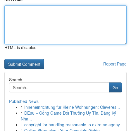
HTML is disabled
Report Page
Search
Go
Published News
1
Inneneinrichtung für Kleine Wohnungen: Cleveres...
1
DE88 – Cổng Game Đổi Thưởng Uy Tín, Đăng Ký
Nha...
1
copyright for handling reasonable to extreme agony
1
Online Streaming : Your Complete Guide