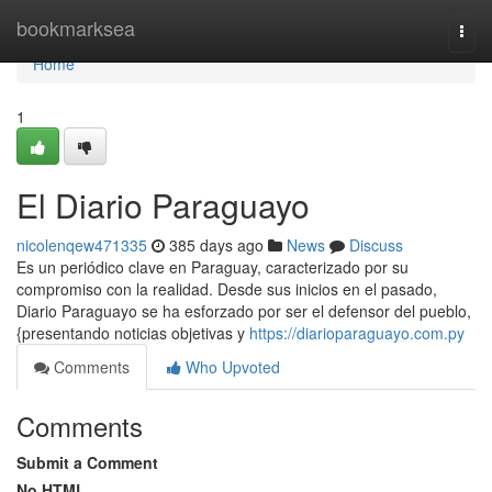
Home
bookmarksea
Togg
navi
Home
1
El Diario Paraguayo
nicolenqew471335
385 days ago
News
Discuss
Es un periódico clave en Paraguay, caracterizado por su
compromiso con la realidad. Desde sus inicios en el pasado,
Diario Paraguayo se ha esforzado por ser el defensor del pueblo,
{presentando noticias objetivas y
https://diarioparaguayo.com.py
Comments
Who Upvoted
Comments
Submit a Comment
No HTML