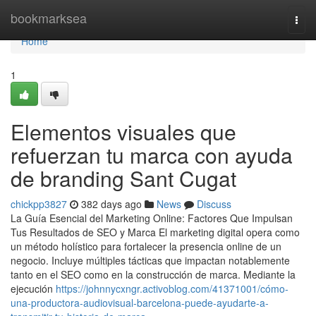
Home
bookmarksea
Togg
navi
Home
1
Elementos visuales que
refuerzan tu marca con ayuda
de branding Sant Cugat
chickpp3827
382 days ago
News
Discuss
La Guía Esencial del Marketing Online: Factores Que Impulsan
Tus Resultados de SEO y Marca El marketing digital opera como
un método holístico para fortalecer la presencia online de un
negocio. Incluye múltiples tácticas que impactan notablemente
tanto en el SEO como en la construcción de marca. Mediante la
ejecución
https://johnnycxngr.activoblog.com/41371001/cómo-
una-productora-audiovisual-barcelona-puede-ayudarte-a-