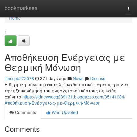
Home
bookmarksea
Togg
navi
Home
1
Αποθήκευση Ενέργειας με
Θερμική Μόνωση
jimccpb272076
371 days ago
News
Discuss
Η θερμική μόνωση αποτελεί καθοριστική παράμετρο για
την εξοικονόμηση του ενεργειακού κόστους σε κάθε
ακίνητο
https://sidneywocq239131.bloggazzo.com/35141684/
Αποθήκευση-Ενέργειας-με-Θερμική-Μόνωση
Comments
Who Upvoted
Comments