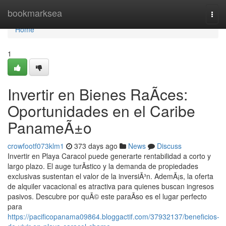
Home
bookmarksea
Togg
navi
Home
1
Invertir en Bienes RaÃ­ces:
Oportunidades en el Caribe
PanameÃ±o
crowfootf073klm1
373 days ago
News
Discuss
Invertir en Playa Caracol puede generarte rentabilidad a corto y
largo plazo. El auge turÃ­stico y la demanda de propiedades
exclusivas sustentan el valor de la inversiÃ³n. AdemÃ¡s, la oferta
de alquiler vacacional es atractiva para quienes buscan ingresos
pasivos. Descubre por quÃ© este paraÃ­so es el lugar perfecto
para
https://pacificopanama09864.bloggactif.com/37932137/beneficios-