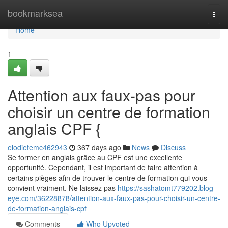
Home
bookmarksea
Togg
navi
Home
1
Attention aux faux-pas pour
choisir un centre de formation
anglais CPF {
elodietemc462943
367 days ago
News
Discuss
Se former en anglais grâce au CPF est une excellente
opportunité. Cependant, il est important de faire attention à
certains pièges afin de trouver le centre de formation qui vous
convient vraiment. Ne laissez pas
https://sashatomt779202.blog-
eye.com/36228878/attention-aux-faux-pas-pour-choisir-un-centre-
de-formation-anglais-cpf
Comments
Who Upvoted