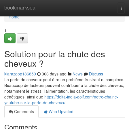
Home
bookmarksea
Togg
navi
Home
1
Solution pour la chute des
cheveux ?
kiarazgop186850
366 days ago
News
Discuss
La perte de cheveux peut être un problème frustrant et complexe.
Beaucoup de facteurs peuvent contribuer à la chute des cheveux,
notamment le stress, l'alimentation, les caractéristiques
génétiques, ainsi que
https://delta-india-golf.com/notre-chaine-
youtube-sur-la-perte-de-cheveux/
Comments
Who Upvoted
Comments