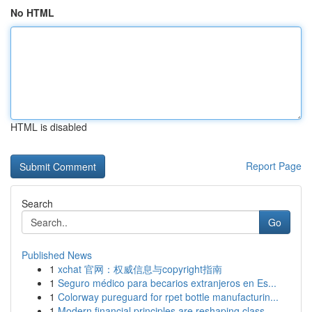
No HTML
HTML is disabled
Report Page
Search
Go
Published News
1
xchat 官网：权威信息与copyright指南
1
Seguro médico para becarios extranjeros en Es...
1
Colorway pureguard for rpet bottle manufacturin...
1
Modern financial principles are reshaping class...