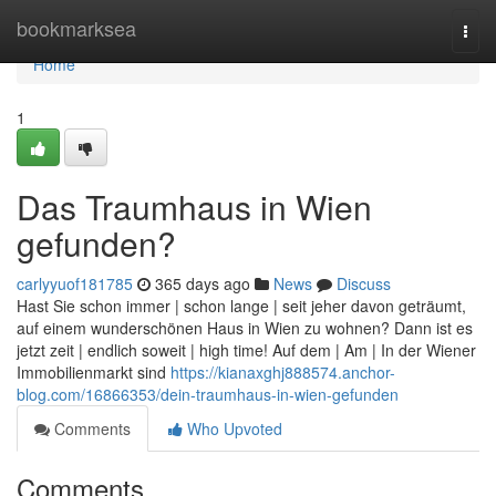
Home
bookmarksea
Togg
navi
Home
1
Das Traumhaus in Wien
gefunden?
carlyyuof181785
365 days ago
News
Discuss
Hast Sie schon immer | schon lange | seit jeher davon geträumt,
auf einem wunderschönen Haus in Wien zu wohnen? Dann ist es
jetzt zeit | endlich soweit | high time! Auf dem | Am | In der Wiener
Immobilienmarkt sind
https://kianaxghj888574.anchor-
blog.com/16866353/dein-traumhaus-in-wien-gefunden
Comments
Who Upvoted
Comments