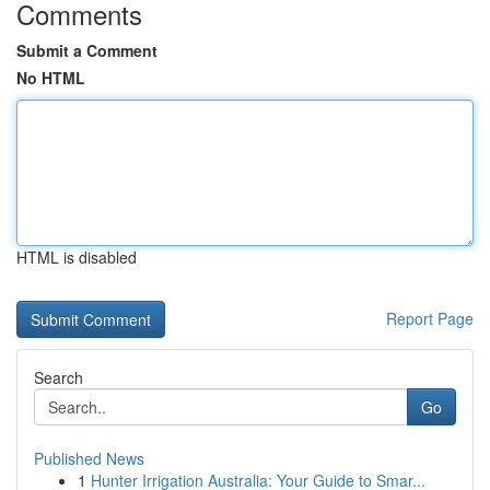
Comments
Submit a Comment
No HTML
HTML is disabled
Report Page
Search
Go
Published News
1
Hunter Irrigation Australia: Your Guide to Smar...