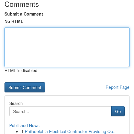
Comments
Submit a Comment
No HTML
HTML is disabled
Report Page
Search
Go
Published News
1
Philadelphia Electrical Contractor Providing Qu...