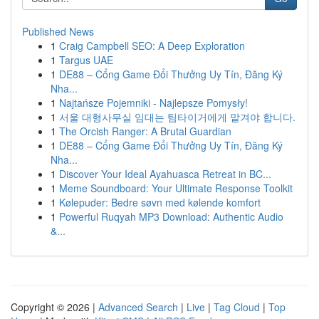
Published News
1
Craig Campbell SEO: A Deep Exploration
1
Targus UAE
1
DE88 – Cổng Game Đổi Thưởng Uy Tín, Đăng Ký
Nha...
1
Najtańsze Pojemniki - Najlepsze Pomysły!
1
서울 대형사무실 임대는 팀타이거에게 맡겨야 합니다.
1
The Orcish Ranger: A Brutal Guardian
1
DE88 – Cổng Game Đổi Thưởng Uy Tín, Đăng Ký
Nha...
1
Discover Your Ideal Ayahuasca Retreat in BC...
1
Meme Soundboard: Your Ultimate Response Toolkit
1
Kølepuder: Bedre søvn med kølende komfort
1
Powerful Ruqyah MP3 Download: Authentic Audio
&...
Copyright © 2026 |
Advanced Search
|
Live
|
Tag Cloud
|
Top