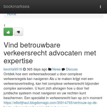
Home
bookmarksea
Togg
navi
Home
1
Vind betrouwbare
verkeersrecht advocaten met
expertise
kevinta9518
365 days ago
News
Discuss
Ontdek hoe een verkeersadvocaat u door complexe
verkeersregels kan navigeren Als u te maken krijgt met een
verkeersovertreding, kan het complexe verkeersrecht bijzonder
complex aanvoelen. U kunt zich afvragen hoe u door het
juridische systeem moet navigeren en uw rechten kunt
beschermen. Een specialist in verkeersrecht kan op zo'n moment
https://elliottjhaul.blogdomago.com/35514755/vertrouw-op-de-