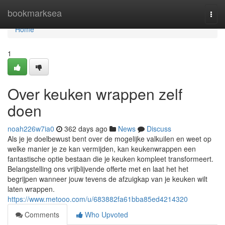
Home
bookmarksea
Togg
navi
Home
1
Over keuken wrappen zelf
doen
noah226w7ia0
362 days ago
News
Discuss
Als je je doelbewust bent over de mogelijke valkuilen en weet op
welke manier je ze kan vermijden, kan keukenwrappen een
fantastische optie bestaan die je keuken kompleet transformeert.
Belangstelling ons vrijblijvende offerte met en laat het het
begrijpen wanneer jouw tevens de afzuigkap van je keuken wilt
laten wrappen.
https://www.metooo.com/u/683882fa61bba85ed4214320
Comments
Who Upvoted