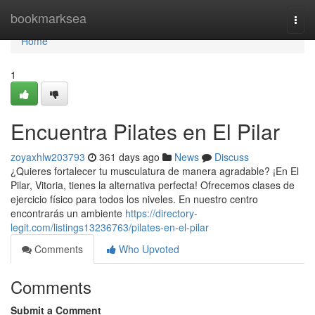
Home
bookmarksea
Togg
navi
Home
1
Encuentra Pilates en El Pilar
zoyaxhlw203793
361 days ago
News
Discuss
¿Quieres fortalecer tu musculatura de manera agradable? ¡En El
Pilar, Vitoria, tienes la alternativa perfecta! Ofrecemos clases de
ejercicio físico para todos los niveles. En nuestro centro
encontrarás un ambiente
https://directory-
legit.com/listings13236763/pilates-en-el-pilar
Comments
Who Upvoted
Comments
Submit a Comment