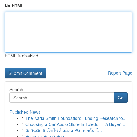
No HTML
HTML is disabled
Report Page
Search
Go
Published News
1
The Karla Smith Foundation: Funding Research fo...
1
Choosing a Car Audio Store in Toledo — A Buyer'...
1
จัดอันดับ 5 เว็บไซต์ สล็อต PG จ่ายคุ้ม โ...
1
Bespoke Bag Guide